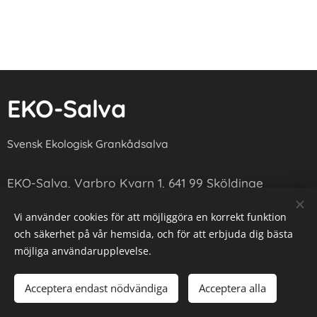
EKO-Salva
Svensk Ekologisk Grankådsalva
EKO-Salva, Varbro Kvarn 1, 641 99 Sköldinge
Kundservice: granhedmail@gmail.com
Vi använder cookies för att möjliggöra en korrekt funktion
och säkerhet på vår hemsida, och för att erbjuda dig bästa
Produkter främst avsedda för djur
möjliga användarupplevelse.
Acceptera endast nödvändiga
Acceptera alla
Copyright EKO-Salva
Cookies