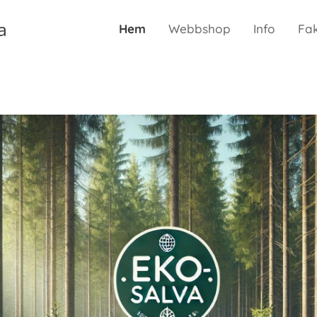
a
Hem
Webbshop
Info
Fa