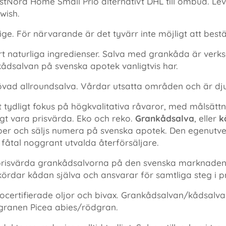
tNord Home Small Prio alternativt DHL till ombud. Leve
wish.
e. För närvarande är det tyvärr inte möjligt att beställ
 naturliga ingredienser. Salva med grankåda är verk
kådsalvan på svenska apotek vanligtvis har.
övad allroundsalva. Vårdar utsatta områden och är d
t tydligt fokus på högkvalitativa råvaror, med målsätt
igt vara prisvärda. Eko och reko.
Grankådsalva
, eller
k
er och säljs numera på svenska apotek. Den egenutve
 fåtal noggrant utvalda återförsäljare.
prisvärda grankådsalvorna på den svenska marknaden
ördar kådan själva och ansvarar för samtliga steg i p
ocertifierade oljor och bivax. Grankådsalvan/kådsalva
granen Picea abies/rödgran.