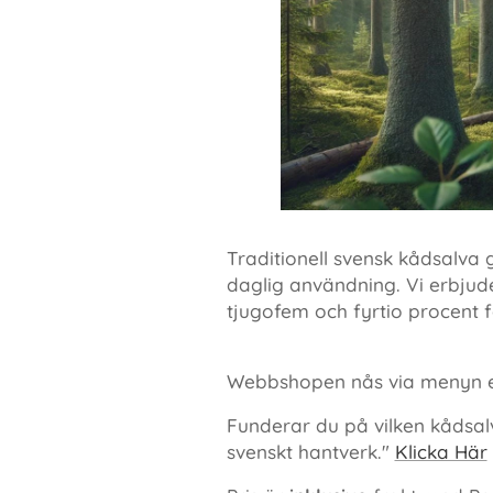
Traditionell svensk kådsalva
daglig användning. Vi erbjuder
tjugofem och fyrtio procent 
Webbshopen nås via menyn e
Funderar du på vilken kådsal
svenskt hantverk."
Klicka Här