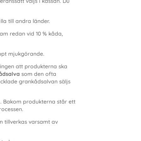
ranssätt väljs i kassan. Du
a till andra länder.
sam redan vid 10 % kåda,
jupt mjukgörande.
ningen att produkterna ska
ådsalva
som den ofta
cklade grankådsalvan säljs
. Bakom produkterna står ett
rocessen.
n tillverkas varsamt av