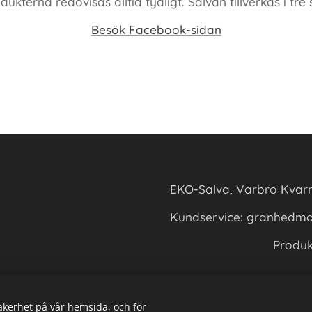
kterna redovisas alltid tydligt. Salvan tillverkas i tre 
Besök Facebook-sidan
EKO-Salva, Varbro Kvarn 
Kundservice: granhedm
Produk
säkerhet på vår hemsida, och för