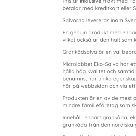
Pris är
inklusive
frakt med Pos
betalar med kreditkort eller S
Salvorna levereras inom Sverig
En genuin produkt med enbart
vilket också är den halt som 
Grankådsalva är en väl bepr
Microlabbet Eko-Salva har et
hålla hög kvalitet och samtid
benämns, har unika egenskap
här på webbsidan och via ett
Produkten är en av de mest 
mindre familjeföretag som sk
Innehåll: enbart grankåda, ek
grankåda från den nordiska 