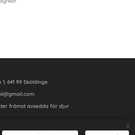
styrkor.
1, 641 99 Sköldinge
ail@gmail.com
ter främst avsedda för djur